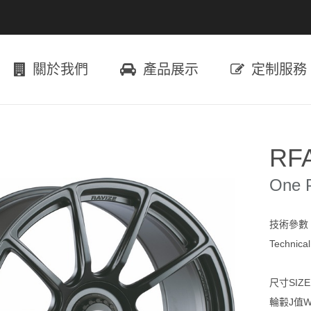
關於我們
產品展示
定制服務
RF
One 
技術參數
Technica
尺寸SIZE：
輪轂J值Wi