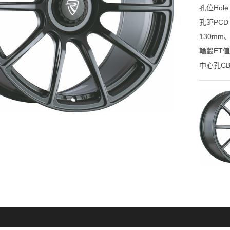
孔位Hol
孔距PCD
130mm、
輪轂ET值Of
中心孔CB（