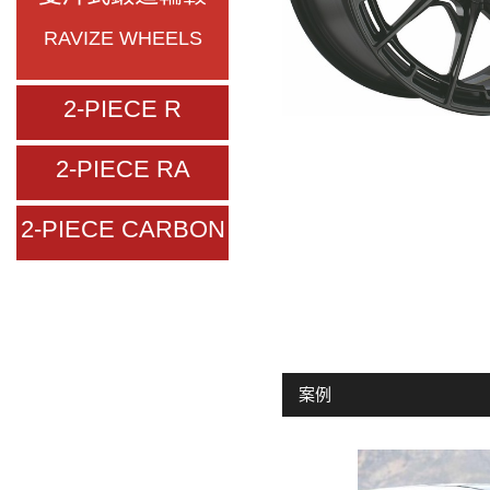
RAVIZE WHEELS
2-PIECE R
2-PIECE RA
2-PIECE CARBON
案例