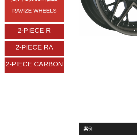
RAVIZE WHEELS
2-PIECE R
2-PIECE RA
2-PIECE CARBON
案例