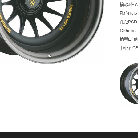
輪轂J值Wi
孔位Hol
孔距PCD
130mm、
輪轂ET值Of
中心孔CB（