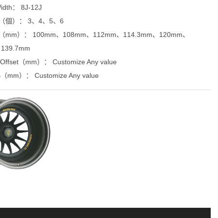
dth： 8J-12J
e（個）： 3、4、5、6
（mm）： 100mm、108mm、112mm、114.3mm、120mm、
139.7mm
fset（mm）： Customize Any value
mm）： Customize Any value